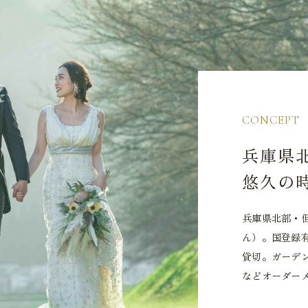
CONCEPT
兵庫県
悠久の
兵庫県北部・但
ん）。国登録
貸切。ガーデ
などオーダー