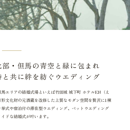
北部・但馬の青空と緑に包まれ
時と共に絆を紡ぐウエディング
馬エリアの結婚式場といえば竹田城 城下町 ホテルEN（え
有形文化財の元酒蔵を改修した上質なモダン空間を贅沢に1棟
ン挙式や宿泊付の滞在型ウエディング、ペットウエディング
メイドな結婚式が叶います。