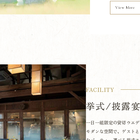
View More
FACILITY
挙式/披露
一日一組限定の貸切ウエデ
モダンな空間で、ゲストと
なパーティ。選べる挙式ス